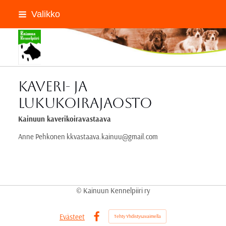
Siirry
Valikko
sivun
sisältöön
Kainuun Kennelpiiri ry
Kaveri- ja
lukukoirajaosto
Kainuun kaverikoiravastaava
Anne Pehkonen kkvastaava.kainuu@gmail.com
©
Kainuun Kennelpiiri ry
Evästeet
Tehty Yhdistysavaimella