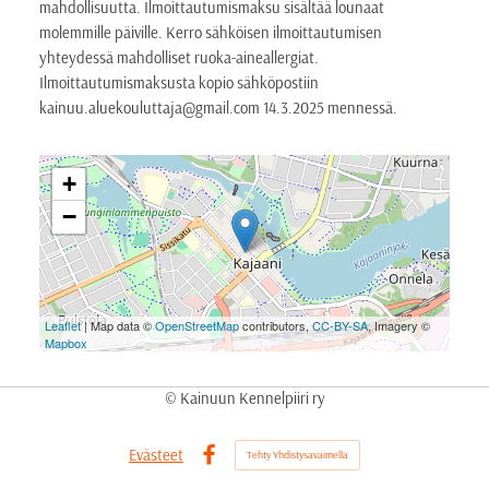
mahdollisuutta. Ilmoittautumismaksu sisältää lounaat
molemmille päiville. Kerro sähköisen ilmoittautumisen
yhteydessä mahdolliset ruoka-aineallergiat.
Ilmoittautumismaksusta kopio sähköpostiin
kainuu.aluekouluttaja@gmail.com 14.3.2025 mennessä.
+
−
Leaflet
| Map data ©
OpenStreetMap
contributors,
CC-BY-SA
, Imagery ©
Mapbox
©
Kainuun Kennelpiiri ry
Evästeet
Tehty Yhdistysavaimella
Facebook