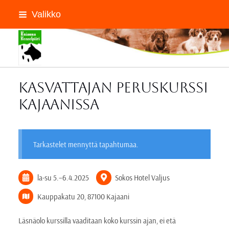
Siirry
Valikko
sivun
sisältöön
Kainuun Kennelpiiri ry
Kasvattajan peruskurssi
Kajaanissa
Tarkastelet mennyttä tapahtumaa.
la-su
5.
–
6.4.2025
Sokos Hotel Valjus
Kauppakatu 20, 87100 Kajaani
Läsnäolo kurssilla vaaditaan koko kurssin ajan, ei etä