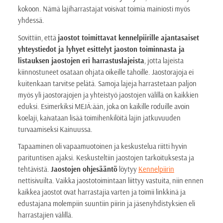
kokoon. Nämä lajiharrastajat voisivat toimia mainiosti myös
yhdessä.
Sovittiin, että
jaostot toimittavat kennelpiirille ajantasaiset
yhteystiedot ja lyhyet esittelyt jaoston toiminnasta ja
listauksen jaostojen eri harrastuslajeista
, jotta lajeista
kiinnostuneet osataan ohjata oikeille tahoille. Jaostorajoja ei
kuitenkaan tarvitse pelätä. Samoja lajeja harrastetaan paljon
myös yli jaostorajojen ja yhteistyö jaostojen välillä on kaikkien
eduksi. Esimerkiksi MEJÄ:ään, joka on kaikille roduille avoin
koelaji, kaivataan lisää toimihenkilöitä lajin jatkuvuuden
turvaamiseksi Kainuussa.
Tapaaminen oli vapaamuotoinen ja keskustelua riitti hyvin
parituntisen ajaksi. Keskusteltiin jaostojen tarkoituksesta ja
tehtävistä.
Jaostojen ohjesääntö
löytyy
Kennelpiirin
nettisivuilta. Vaikka jaostotoimintaan liittyy vastuita, niin ennen
kaikkea jaostot ovat harrastajia varten ja toimii linkkinä ja
edustajana molempiin suuntiin piirin ja jäsenyhdistyksien eli
harrastajien välillä.