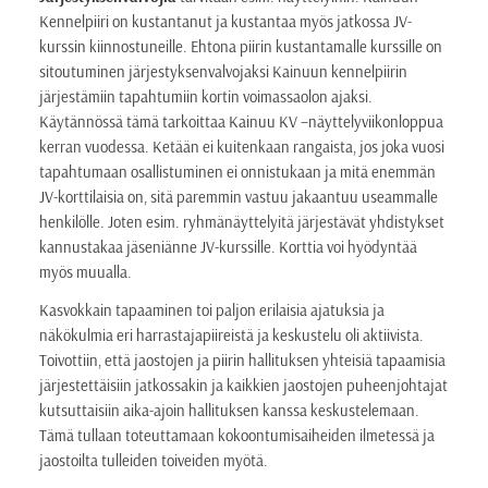
Kennelpiiri on kustantanut ja kustantaa myös jatkossa JV-
kurssin kiinnostuneille. Ehtona piirin kustantamalle kurssille on
sitoutuminen järjestyksenvalvojaksi Kainuun kennelpiirin
järjestämiin tapahtumiin kortin voimassaolon ajaksi.
Käytännössä tämä tarkoittaa Kainuu KV –näyttelyviikonloppua
kerran vuodessa. Ketään ei kuitenkaan rangaista, jos joka vuosi
tapahtumaan osallistuminen ei onnistukaan ja mitä enemmän
JV-korttilaisia on, sitä paremmin vastuu jakaantuu useammalle
henkilölle. Joten esim. ryhmänäyttelyitä järjestävät yhdistykset
kannustakaa jäseniänne JV-kurssille. Korttia voi hyödyntää
myös muualla.
Kasvokkain tapaaminen toi paljon erilaisia ajatuksia ja
näkökulmia eri harrastajapiireistä ja keskustelu oli aktiivista.
Toivottiin, että jaostojen ja piirin hallituksen yhteisiä tapaamisia
järjestettäisiin jatkossakin ja kaikkien jaostojen puheenjohtajat
kutsuttaisiin aika-ajoin hallituksen kanssa keskustelemaan.
Tämä tullaan toteuttamaan kokoontumisaiheiden ilmetessä ja
jaostoilta tulleiden toiveiden myötä.