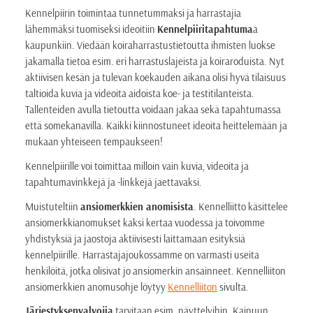
Kennelpiirin toimintaa tunnetummaksi ja harrastajia
lähemmäksi tuomiseksi ideoitiin
Kennelpiiritapahtuma
a
kaupunkiin. Viedään koiraharrastustietoutta ihmisten luokse
jakamalla tietoa esim. eri harrastuslajeista ja koiraroduista. Nyt
aktiivisen kesän ja tulevan koekauden aikana olisi hyvä tilaisuus
taltioida kuvia ja videoita aidoista koe- ja testitilanteista.
Tallenteiden avulla tietoutta voidaan jakaa sekä tapahtumassa
että somekanavilla. Kaikki kiinnostuneet ideoita heittelemään ja
mukaan yhteiseen tempaukseen!
Kennelpiirille voi toimittaa milloin vain kuvia, videoita ja
tapahtumavinkkejä ja -linkkejä jaettavaksi.
Muistuteltiin
ansiomerkkien anomisista
. Kennelliitto käsittelee
ansiomerkkianomukset kaksi kertaa vuodessa ja toivomme
yhdistyksiä ja jaostoja aktiivisesti laittamaan esityksiä
kennelpiirille. Harrastajajoukossamme on varmasti useita
henkilöitä, jotka olisivat jo ansiomerkin ansainneet. Kennelliiton
ansiomerkkien anomusohje löytyy
Kennelliiton
sivulta.
Järjestyksenvalvojia
tarvitaan esim. näyttelyihin. Kainuun