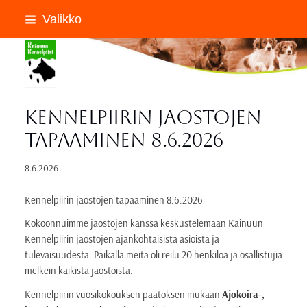
Siirry
Valikko
sivun
sisältöön
Kainuun Kennelpiiri ry
Kennelpiirin jaostojen
tapaaminen 8.6.2026
8.6.2026
Kennelpiirin jaostojen tapaaminen 8.6.2026
Kokoonnuimme jaostojen kanssa keskustelemaan Kainuun
Kennelpiirin jaostojen ajankohtaisista asioista ja
tulevaisuudesta. Paikalla meitä oli reilu 20 henkilöä ja osallistujia
melkein kaikista jaostoista.
Kennelpiirin vuosikokouksen päätöksen mukaan
Ajokoira-,