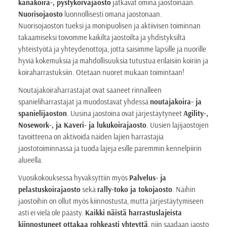
kanakoira-, pystykorvajaosto
jatkavat omina jaostoinaan.
Nuorisojaosto
luonnollisesti omana jaostonaan.
Nuorisojaoston tueksi ja monipuolisen ja aktiivisen toiminnan
takaamiseksi toivomme kaikilta jaostoilta ja yhdistyksiltä
yhteistyötä ja yhteydenottoja, jotta saisimme lapsille ja nuorille
hyviä kokemuksia ja mahdollisuuksia tutustua erilaisiin koiriin ja
koiraharrastuksiin. Otetaan nuoret mukaan toimintaan!
Noutajakoiraharrastajat ovat saaneet rinnalleen
spanieliharrastajat ja muodostavat yhdessä
noutajakoira- ja
spanielijaoston
. Uusina jaostoina ovat järjestäytyneet
Agility-,
Nosework-, ja Kaveri- ja lukukoirajaosto
. Uusien lajijaostojen
tavoitteena on aktivoida näiden lajien harrastajia
jaostotoiminnassa ja tuoda lajeja esille paremmin kennelpiirin
alueella.
Vuosikokouksessa hyväksyttiin myös
Palvelus- ja
pelastuskoirajaosto
sekä
rally-toko ja tokojaosto
. Näihin
jaostoihin on ollut myös kiinnostusta, mutta järjestäytymiseen
asti ei vielä ole päästy.
Kaikki näistä harrastuslajeista
kiinnostuneet ottakaa rohkeasti yhteyttä
, niin saadaan jaosto