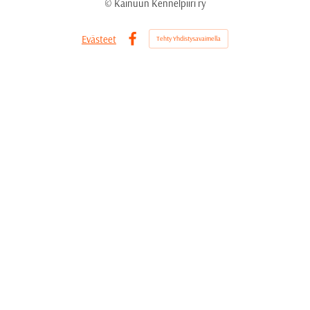
©
Kainuun Kennelpiiri ry
Evästeet
Tehty Yhdistysavaimella
Facebook