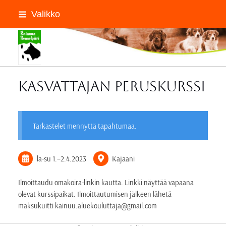
Siirry
Valikko
sivun
sisältöön
Kainuun Kennelpiiri ry
Kasvattajan peruskurssi
Tarkastelet mennyttä tapahtumaa.
la-su
1.
–
2.4.2023
Kajaani
Ilmoittaudu omakoira-linkin kautta. Linkki näyttää vapaana
olevat kurssipaikat. Ilmoittautumisen jälkeen lähetä
maksukuitti kainuu.aluekouluttaja@gmail.com