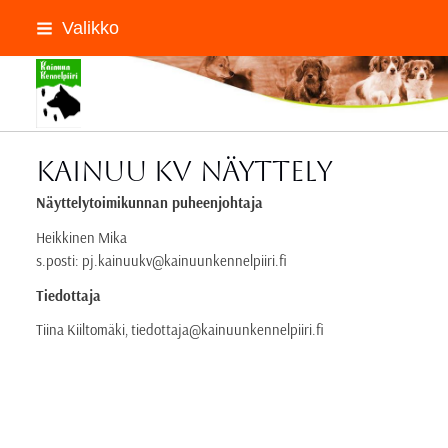
Siirry
Valikko
sivun
sisältöön
Kainuun Kennelpiiri ry
Kainuu KV näyttely
Näyttelytoimikunnan puheenjohtaja
Heikkinen Mika
s.posti: pj.kainuukv@kainuunkennelpiiri.fi
Tiedottaja
Tiina Kiiltomäki, tiedottaja@kainuunkennelpiiri.fi