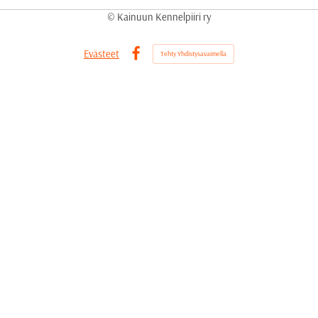
©
Kainuun Kennelpiiri ry
Evästeet
Tehty Yhdistysavaimella
Facebook