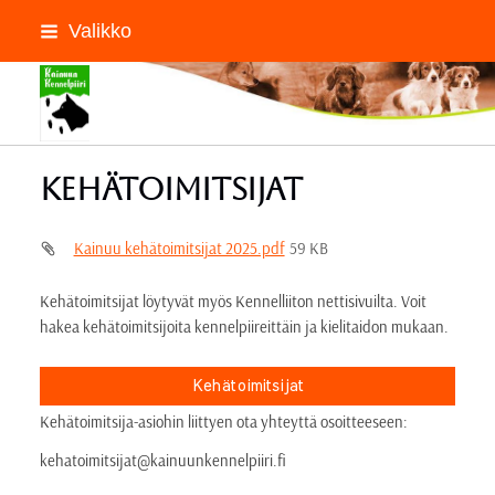
Siirry
Valikko
sivun
sisältöön
Kainuun Kennelpiiri ry
Kehätoimitsijat
Kainuu kehätoimitsijat 2025.pdf
59 KB
Kehätoimitsijat löytyvät myös Kennelliiton nettisivuilta. Voit
hakea kehätoimitsijoita kennelpiireittäin ja kielitaidon mukaan.
Kehätoimitsijat
Kehätoimitsija-asiohin liittyen ota yhteyttä osoitteeseen:
kehatoimitsijat@kainuunkennelpiiri.fi