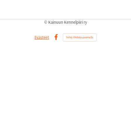
©
Kainuun Kennelpiiri ry
Evästeet
Tehty Yhdistysavaimella
Facebook