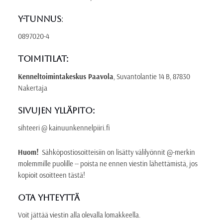
Y-tunnus
:
0897020-4
Toimitilat:
Kenneltoimintakeskus Paavola
, Suvantolantie 14 B, 87830
Nakertaja
Sivujen ylläpito:
sihteeri @ kainuunkennelpiiri.fi
Huom!
Sähköpostiosoitteisiin on lisätty välilyönnit @-merkin
molemmille puolille -- poista ne ennen viestin lähettämistä, jos
kopioit osoitteen tästä!
Ota yhteyttä
Voit jättää viestin alla olevalla lomakkeella.