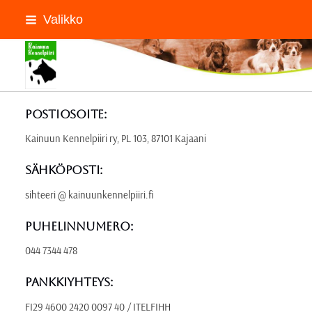
Siirry
Valikko
sivun
sisältöön
Kainuun Kennelpiiri ry
Postiosoite:
Kainuun Kennelpiiri ry, PL 103, 87101 Kajaani
Sähköposti:
sihteeri @ kainuunkennelpiiri.fi
Puhelinnumero:
044 7344 478
Pankkiyhteys:
FI29 4600 2420 0097 40 / ITELFIHH