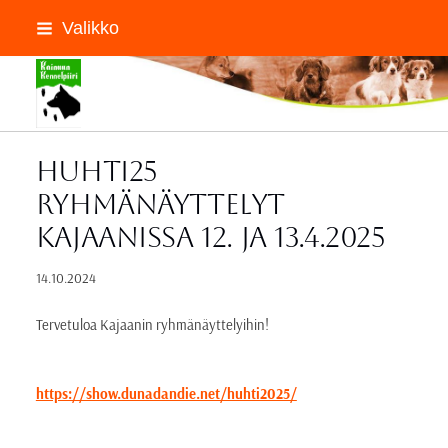
Siirry
Valikko
sivun
sisältöön
Kainuun Kennelpiiri ry
Huhti25
ryhmänäyttelyt
Kajaanissa 12. ja 13.4.2025
14.10.2024
Tervetuloa Kajaanin ryhmänäyttelyihin!
https://show.dunadandie.net/huhti2025/