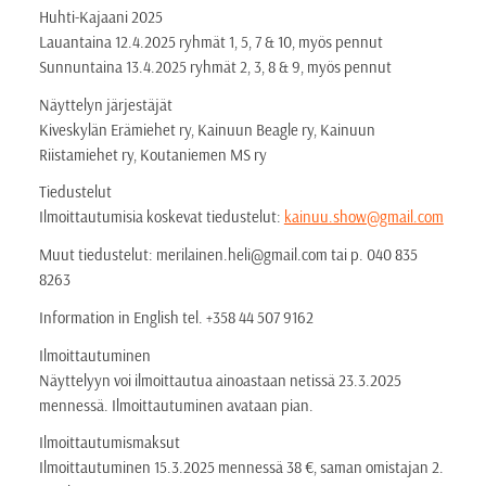
Huhti-Kajaani 2025
Lauantaina 12.4.2025 ryhmät 1, 5, 7 & 10, myös pennut
Sunnuntaina 13.4.2025 ryhmät 2, 3, 8 & 9, myös pennut
Näyttelyn järjestäjät
Kiveskylän Erämiehet ry, Kainuun Beagle ry, Kainuun
Riistamiehet ry, Koutaniemen MS ry
Tiedustelut
Ilmoittautumisia koskevat tiedustelut:
kainuu.show@gmail.com
Muut tiedustelut: merilainen.heli@gmail.com tai p. 040 835
8263
Information in English tel. +358 44 507 9162
Ilmoittautuminen
Näyttelyyn voi ilmoittautua ainoastaan netissä 23.3.2025
mennessä. Ilmoittautuminen avataan pian.
Ilmoittautumismaksut
Ilmoittautuminen 15.3.2025 mennessä 38 €, saman omistajan 2.