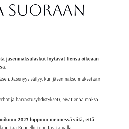
A suoraan
tta jäsenmaksulaskut löytävät tiensä oikeaan
sa.
on jäsen. Jäsenyys säilyy, kun jäsenmaksu maksetaan
kerhot ja harrastusyhdistykset), eivät enää maksa
mikuun 2023 loppuun mennessä
siitä, että
i lähettää Kennelliittoon täyttämällä