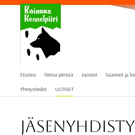
Siirry
sivun
sisältöön
Kainuun Kennelpiiri ry
Etusivu
Tietoa piiristä
Jaostot
Säännöt ja l
Yhteystiedot
UUTISET
Jäsenyhdist