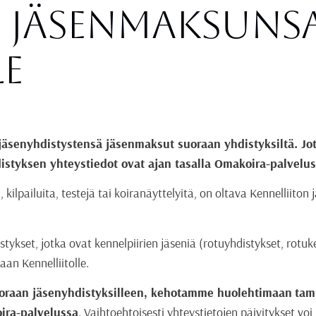
N JÄSENMAKSUNS
le
 jäsenyhdistystensä jäsenmaksut suoraan yhdistyksiltä. Jo
styksen yhteystiedot ovat ajan tasalla Omakoira-palvelus
a, kilpailuita, testejä tai koiranäyttelyitä, on oltava Kennelliit
stykset, jotka ovat kennelpiirien jäseniä (rotuyhdistykset, rotu
aan Kennelliitolle.
suoraan jäsenyhdistyksilleen, kehotamme huolehtimaan
tam
oira-palvelussa
. Vaihtoehtoisesti yhteystietojen päivitykset vo