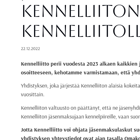
KENNELLIITO
Kennelliitol
22.12.2022
Kennelliitto perii vuodesta 2023 alkaen kaikkien
osoitteeseen, kehotamme varmistamaan, että yhdi
Yhdistyksen, joka järjestää Kennelliiton alaisia kokeit
vuosittain.
Kennelliiton valtuusto on päättänyt, että ne jäsenyhdi
Kennelliiton jäsenmaksujaan kennelpiireille, vaan suor
Jotta Kennelliitto voi ohjata jäsenmaksulaskut 
yhdistyksen yhteystiedot ovat ajan tasalla Omak