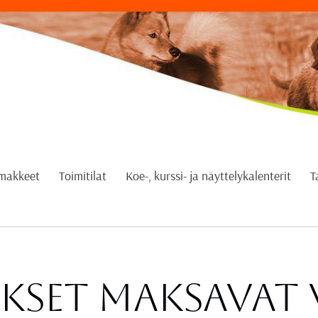
omakkeet
Toimitilat
Koe-, kurssi- ja näyttelykalenterit
T
ykset maksavat