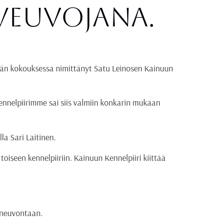
veuvojana.
sään kokouksessa nimittänyt Satu Leinosen Kainuun
ennelpiirimme sai siis valmiin konkarin mukaan
a Sari Laitinen.
iseen kennelpiiriin. Kainuun Kennelpiiri kiittää
lneuvontaan.