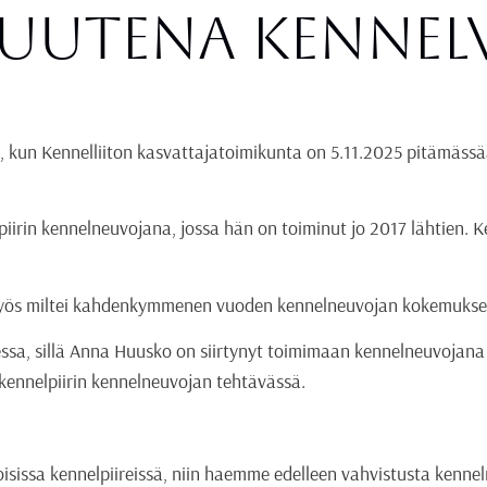
n uutena kennel
n, kun Kennelliiton kasvattajatoimikunta on 5.11.2025 pitämäs
iirin kennelneuvojana, jossa hän on toiminut jo 2017 lähtien. K
yös miltei kahdenkymmenen vuoden kennelneuvojan kokemuksell
a, sillä Anna Huusko on siirtynyt toimimaan kennelneuvojana to
nnelpiirin kennelneuvojan tehtävässä.
issa kennelpiireissä, niin haemme edelleen vahvistusta kenne