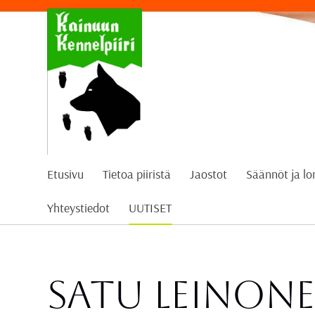
Siirry
sivun
sisältöön
Kainuun Kennelpiiri ry
Etusivu
Tietoa piiristä
Jaostot
Säännöt ja l
Yhteystiedot
UUTISET
Satu Leinon