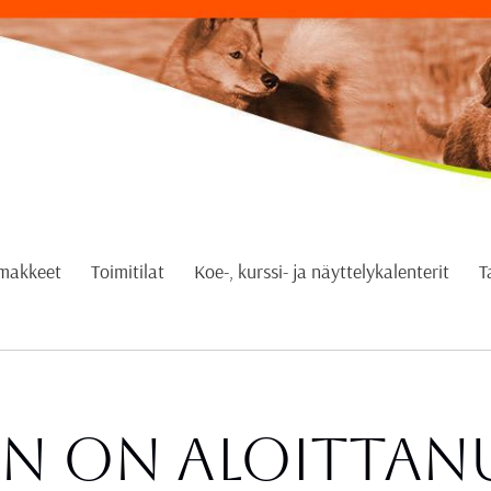
omakkeet
Toimitilat
Koe-, kurssi- ja näyttelykalenterit
T
en on aloittan