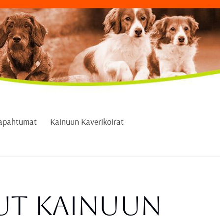
apahtumat
Kainuun Kaverikoirat
ut Kainuun