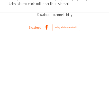
kokouskutsu ei ole tullut perille. T. Sihteeri
©
Kainuun Kennelpiiri ry
Evästeet
Tehty Yhdistysavaimella
Facebook