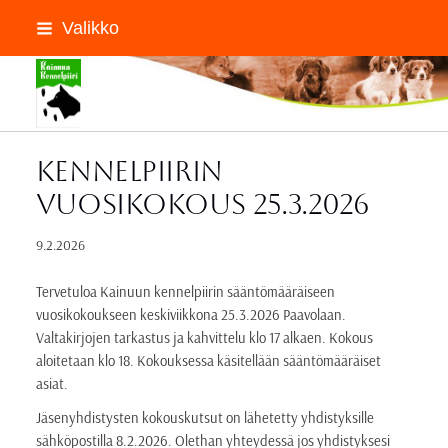
Siirry
Valikko
sivun
sisältöön
Kainuun Kennelpiiri ry
Kennelpiirin
vuosikokous 25.3.2026
9.2.2026
Tervetuloa Kainuun kennelpiirin sääntömääräiseen
vuosikokoukseen keskiviikkona 25.3.2026 Paavolaan.
Valtakirjojen tarkastus ja kahvittelu klo 17 alkaen. Kokous
aloitetaan klo 18. Kokouksessa käsitellään sääntömääräiset
asiat.
Jäsenyhdistysten kokouskutsut on lähetetty yhdistyksille
sähköpostilla 8.2.2026. Olethan yhteydessä jos yhdistyksesi