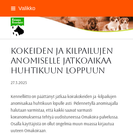
Siirry
Valikko
sivun
sisältöön
Kainuun Kennelpiiri ry
Kokeiden ja kilpailujen
anomiselle jatkoaikaa
huhtikuun loppuun
27.3.2025
Kennelliitto on päättänyt jatkaa koirakokeiden ja -kilpailujen
anomisaikaa huhtikuun lopulle asti. Pidennetyllä anomisajalla
halutaan varmistaa, että kaikki saavat varmasti
koeanomuksensa tehtyä uudistuneessa Omakoira-palvelussa.
Osalla käyttäjistä on ollut ongelmia muun muassa kirjautua
uuteen Omakoiraan.