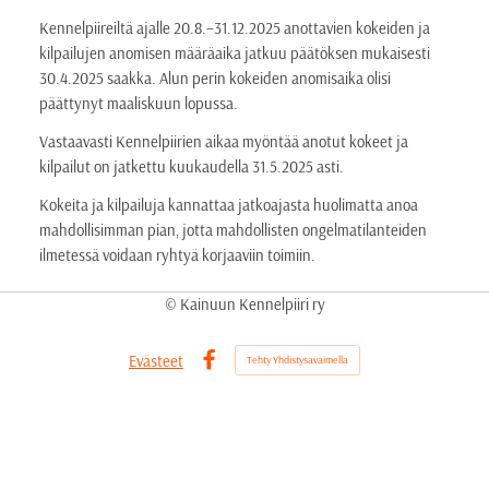
Kennelpiireiltä ajalle 20.8.–31.12.2025 anottavien kokeiden ja
kilpailujen anomisen määräaika jatkuu päätöksen mukaisesti
30.4.2025 saakka. Alun perin kokeiden anomisaika olisi
päättynyt maaliskuun lopussa.
Vastaavasti Kennelpiirien aikaa myöntää anotut kokeet ja
kilpailut on jatkettu kuukaudella 31.5.2025 asti.
Kokeita ja kilpailuja kannattaa jatkoajasta huolimatta anoa
mahdollisimman pian, jotta mahdollisten ongelmatilanteiden
ilmetessä voidaan ryhtyä korjaaviin toimiin.
©
Kainuun Kennelpiiri ry
Evästeet
Tehty Yhdistysavaimella
Facebook